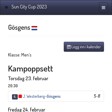
Sun City Cup 2023
Navig
Gösgens
Legg inn i kalender
Klasse: Men's
Kampoppsett
Torsdag 23. februar
20.30
J. Westerberg
–
Gösgens
5
–
8
6,
Fredag 24. februar