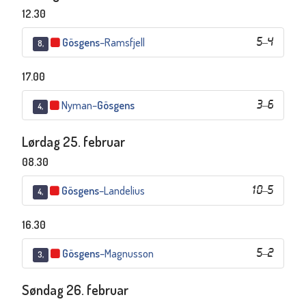
12.30
Gösgens
–
Ramsfjell
5
–
4
8,
17.00
Nyman
–
Gösgens
3
–
6
4,
Lørdag 25. februar
08.30
Gösgens
–
Landelius
10
–
5
4,
16.30
Gösgens
–
Magnusson
5
–
2
3,
Søndag 26. februar