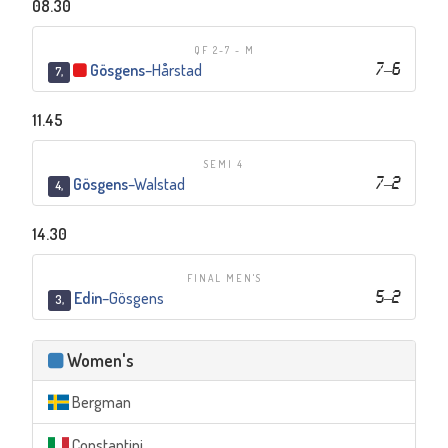
08.30
QF 2-7 - M
Gösgens
–
Hårstad
7
–
6
7,
11.45
SEMI 4
Gösgens
–
Walstad
7
–
2
4,
14.30
FINAL MEN'S
Edin
–
Gösgens
5
–
2
3,
Women's
Bergman
Constantini