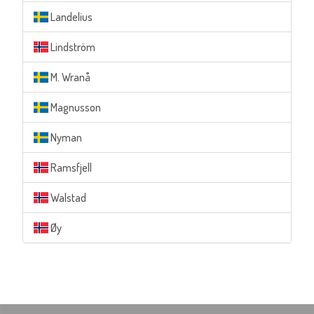
Landelius
Lindström
M. Wranå
Magnusson
Nyman
Ramsfjell
Walstad
Øy