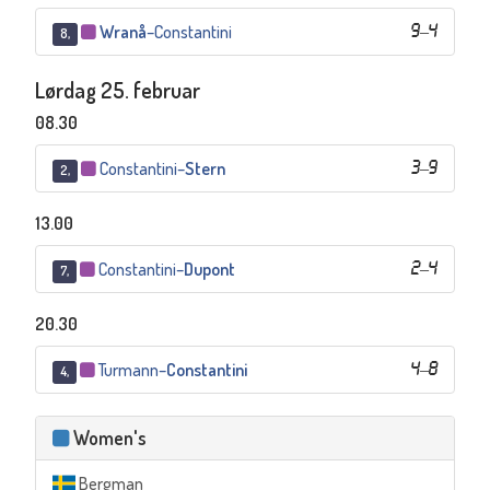
Wranå
–
Constantini
9
–
4
8,
Lørdag 25. februar
08.30
Constantini
–
Stern
3
–
9
2,
13.00
Constantini
–
Dupont
2
–
4
7,
20.30
Turmann
–
Constantini
4
–
8
4,
Women's
Bergman