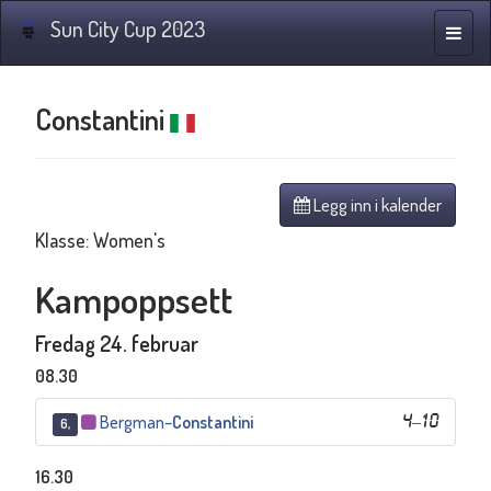
Sun City Cup 2023
Navig
Constantini
Legg inn i kalender
Klasse: Women's
Kampoppsett
Fredag 24. februar
08.30
Bergman
–
Constantini
4
–
10
6,
16.30