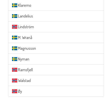
Klaremo
Landelius
Lindström
M. Wranå
Magnusson
Nyman
Ramsfjell
Walstad
Øy