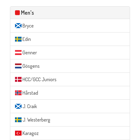
Men's
Bryce
Edin
Genner
Gösgens
HCC/GCC Juniors
Hårstad
J. Craik
J. Westerberg
Karagoz