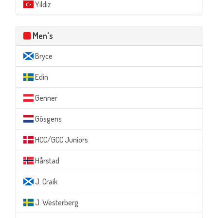
Yildiz
Men's
Bryce
Edin
Genner
Gösgens
HCC/GCC Juniors
Hårstad
J. Craik
J. Westerberg