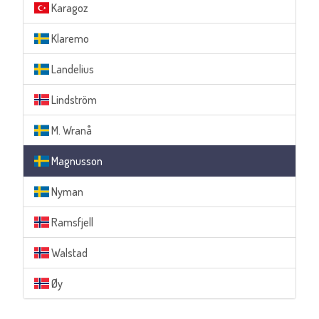
Karagoz
Klaremo
Landelius
Lindström
M. Wranå
Magnusson
Nyman
Ramsfjell
Walstad
Øy