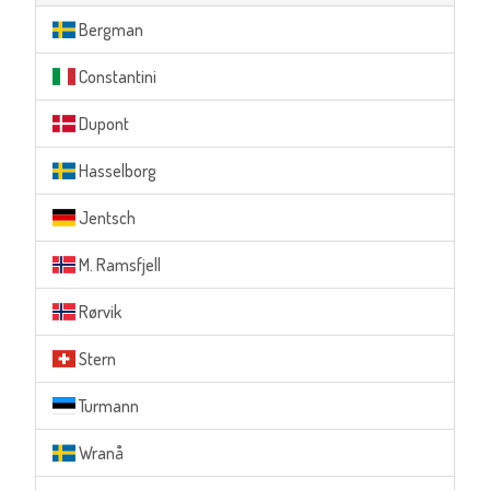
Bergman
Constantini
Dupont
Hasselborg
Jentsch
M. Ramsfjell
Rørvik
Stern
Turmann
Wranå