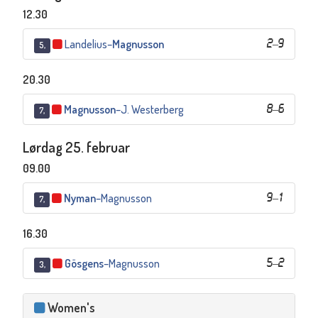
12.30
Landelius
–
Magnusson
2
–
9
5,
20.30
Magnusson
–
J. Westerberg
8
–
6
7,
Lørdag 25. februar
09.00
Nyman
–
Magnusson
9
–
1
7,
16.30
Gösgens
–
Magnusson
5
–
2
3,
Women's