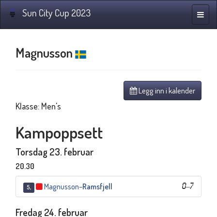
Sun City Cup 2023
Navig
Magnusson
Legg inn i kalender
Klasse: Men's
Kampoppsett
Torsdag 23. februar
20.30
Magnusson
–
Ramsfjell
0
–
7
5,
Fredag 24. februar