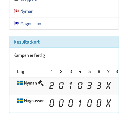
Nyman
Magnusson
Resultatkort
Kampen er ferdig
Lag
1
2
3
4
5
6
7
8
9
Nyman
2
0
1
0
3
3
X
Magnusson
0
0
0
1
0
0
X