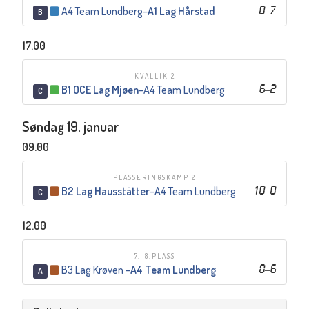
A4 Team Lundberg
–
A1 Lag Hårstad
0
–
7
B
17.00
KVALLIK 2
B1 OCE Lag Mjøen
–
A4 Team Lundberg
6
–
2
C
Søndag 19. januar
09.00
PLASSERINGSKAMP 2
B2 Lag Hausstätter
–
A4 Team Lundberg
10
–
0
C
12.00
7.-8.PLASS
B3 Lag Krøven
–
A4 Team Lundberg
0
–
6
A