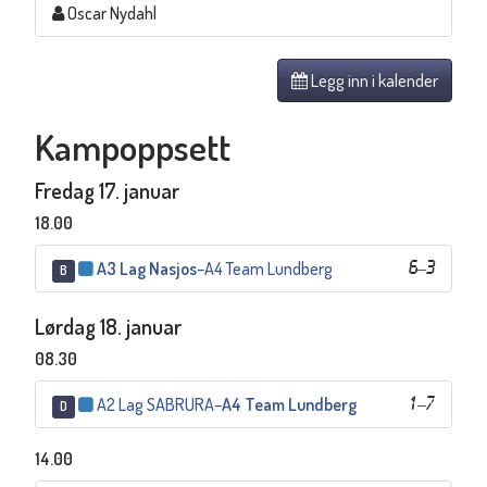
Oscar Nydahl
Legg inn i kalender
Kampoppsett
Fredag 17. januar
18.00
A3 Lag Nasjos
–
A4 Team Lundberg
6
–
3
B
Lørdag 18. januar
08.30
A2 Lag SABRURA
–
A4 Team Lundberg
1
–
7
D
14.00