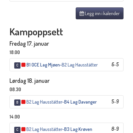
Legg inn i kalender
Kampoppsett
Fredag 17. januar
18.00
B1 OCE Lag Mjøen
–
B2 Lag Hausstätter
6
–
5
C
Lørdag 18. januar
08.30
B2 Lag Hausstätter
–
B4 Lag Davanger
5
–
9
B
14.00
B2 Lag Hausstätter
–
B3 Lag Krøven
8
–
9
C