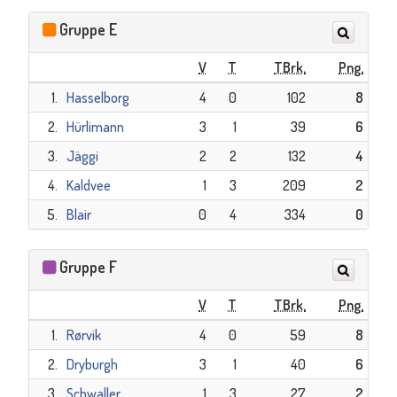
Gruppe E
V
T
TBrk.
Png.
1.
Hasselborg
4
0
102
8
2.
Hürlimann
3
1
39
6
3.
Jäggi
2
2
132
4
4.
Kaldvee
1
3
209
2
5.
Blair
0
4
334
0
Gruppe F
V
T
TBrk.
Png.
1.
Rørvik
4
0
59
8
2.
Dryburgh
3
1
40
6
3.
Schwaller
1
3
27
2