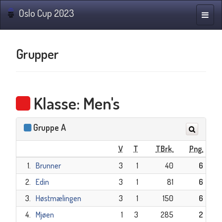
Oslo Cup 2023
Navig
Grupper
Klasse: Men's
Gruppe A
V
T
TBrk.
Png.
1.
Brunner
3
1
40
6
2.
Edin
3
1
81
6
3.
Høstmælingen
3
1
150
6
4.
Mjøen
1
3
285
2