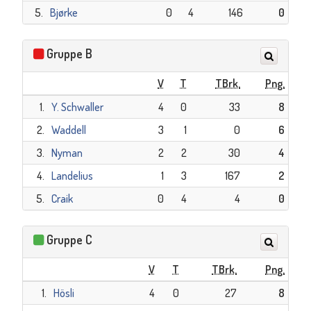
5.
Bjørke
0
4
146
0
Gruppe B
V
T
TBrk.
Png.
1.
Y. Schwaller
4
0
33
8
2.
Waddell
3
1
0
6
3.
Nyman
2
2
30
4
4.
Landelius
1
3
167
2
5.
Craik
0
4
4
0
Gruppe C
V
T
TBrk.
Png.
1.
Hösli
4
0
27
8