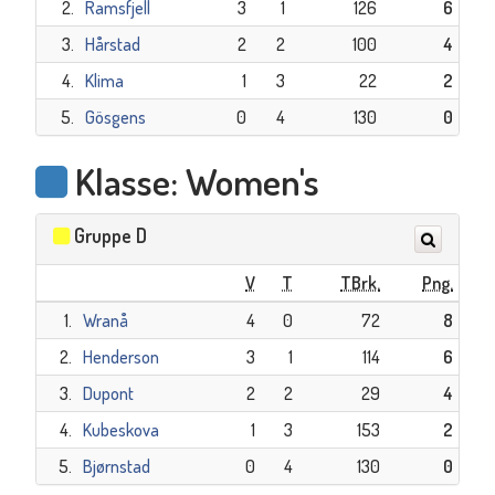
2.
Ramsfjell
3
1
126
6
3.
Hårstad
2
2
100
4
4.
Klima
1
3
22
2
5.
Gösgens
0
4
130
0
Klasse: Women's
Gruppe D
V
T
TBrk.
Png.
1.
Wranå
4
0
72
8
2.
Henderson
3
1
114
6
3.
Dupont
2
2
29
4
4.
Kubeskova
1
3
153
2
5.
Bjørnstad
0
4
130
0