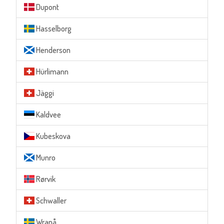
Dupont
Hasselborg
Henderson
Hürlimann
Jäggi
Kaldvee
Kubeskova
Munro
Rørvik
Schwaller
Wranå