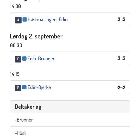
14.30
Høstmælingen
–
Edin
3
–
5
A
Lørdag 2. september
08.30
Edin
–
Brunner
3
–
5
E
14.15
Edin
–
Bjørke
8
–
3
F
Deltakerlag
-Brunner
-Hösli