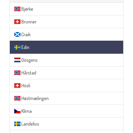
Bjørke
Brunner
Craik
Edin
Gösgens
Hårstad
Hösli
Høstmælingen
Klima
Landelius