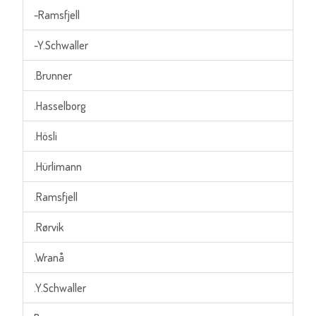
-Ramsfjell
-Y.Schwaller
.Brunner
.Hasselborg
.Hösli
.Hürlimann
.Ramsfjell
.Rørvik
.Wranå
.Y.Schwaller