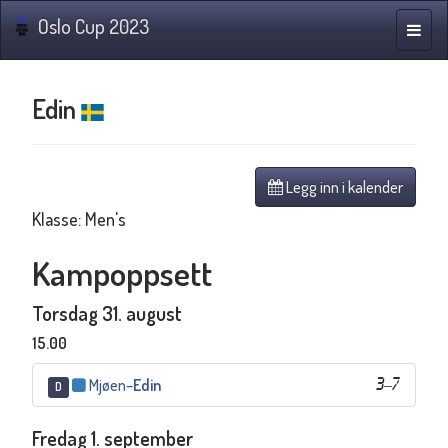
Oslo Cup 2023
Navig
Edin
Legg inn i kalender
Klasse: Men's
Kampoppsett
Torsdag 31. august
15.00
Mjøen
–
Edin
3
–
7
D
Fredag 1. september