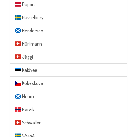
Dupont
Hasselborg
Henderson
Hürlimann
Jäggi
Kaldvee
Kubeskova
Munro
Rørvik
Schwaller
Wranå