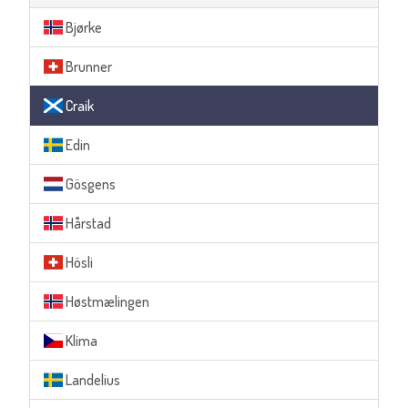
Bjørke
Brunner
Craik
Edin
Gösgens
Hårstad
Hösli
Høstmælingen
Klima
Landelius