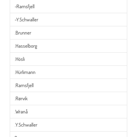
-Ramsfjell
-Y.Schwaller
.Brunner
.Hasselborg
.Hösli
.Hürlimann
.Ramsfjell
.Rørvik
.Wranå
.Y.Schwaller