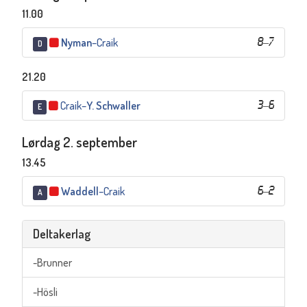
11.00
Nyman
–
Craik
8
–
7
D
21.20
Craik
–
Y. Schwaller
3
–
6
E
Lørdag 2. september
13.45
Waddell
–
Craik
6
–
2
A
Deltakerlag
-Brunner
-Hösli