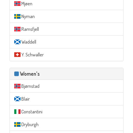
Mjøen
Nyman
Ramsfjell
Waddell
Y. Schwaller
Women's
Bjørnstad
Blair
Constantini
Dryburgh