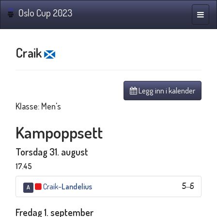
Oslo Cup 2023
Navig
Craik
Legg inn i kalender
Klasse: Men's
Kampoppsett
Torsdag 31. august
17.45
Craik
–
Landelius
5
–
6
A
Fredag 1. september