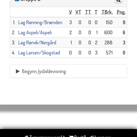
V
VT
TT
T
TBrk.
Png.
1.
Lag Rønning/Brænden
3
0
0
0
150
9
2.
Lag Aspeli/Aspeli
2
0
0
1
600
6
3.
Lag Rørvik/Nergård
1
0
0
2
288
3
4.
Lag Larsen/Skogstad
0
0
0
3
571
0
Begynn_lysbildevisning