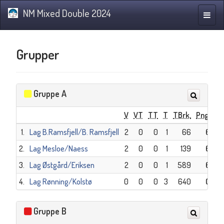
NM Mixed Double 2024
Navig
Grupper
Gruppe A
V
VT
TT
T
TBrk.
Png.
1.
Lag B.Ramsfjell/B. Ramsfjell
2
0
0
1
66
6
2.
Lag Mesloe/Naess
2
0
0
1
139
6
3.
Lag Østgård/Eriksen
2
0
0
1
589
6
4.
Lag Rønning/Kolstø
0
0
0
3
640
0
Gruppe B