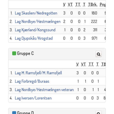
V
VT
TT
T
TBrk.
Png.
1.
Lag Skaslien/Nedregotten
3
0
0
0
180
9
2.
Lag Nordbye/Høstmælingen
2
0
0
1
222
6
3.
Lag Kjærland/Kongssund
1
0
0
2
311
3
4.
Lag Djupskås/Krogstad
0
0
0
3
971
0
Gruppe C
V
VT
TT
T
TBrk.
1.
Lag M. Ramsfjell/M. Ramsfjell
3
0
0
0
181
2.
Lag Forbregd/Buraas
1
1
0
1
114
3.
Lag Nordbye/Høstmælingen veteran
1
0
1
1
420
4.
Lag Iversen/Lorentsen
0
0
0
3
800
Gruppe D