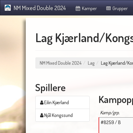
NM Mixed Double 2024
Kamper
Grupper
Lag Kjærland/Kong
NM Mixed Double 2024
Lag
Lag Kjærland/K
Spillere
Kampopp
Eilin Kjærland
Kamp/grp.
Njål Kongssund
#8259 / B