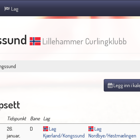
Lag
ssund
Lillehammer Curlingklubb
ongssund
Legg inn i ka
sett
Tidspunkt
Bane
Lag
26.
D
Lag
Lag
januar,
Kjærland/Kongssund
Nordbye/Høstmælingen