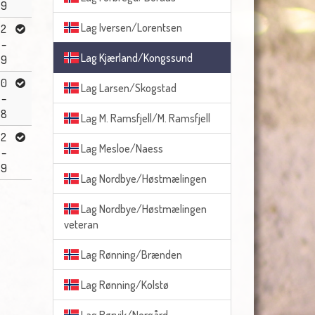
9
Lag Iversen/Lorentsen
2
–
Lag Kjærland/Kongssund
9
0
Lag Larsen/Skogstad
–
8
Lag M. Ramsfjell/M. Ramsfjell
2
Lag Mesloe/Naess
–
9
Lag Nordbye/Høstmælingen
Lag Nordbye/Høstmælingen
veteran
Lag Rønning/Brænden
Lag Rønning/Kolstø