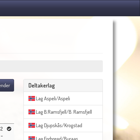
Deltakerlag
lender
Lag Aspeli/Aspeli
Lag B.Ramsfjell/B. Ramsfjell
Lag Djupskås/Krogstad
2
–
Lag Forbregd/Buraas