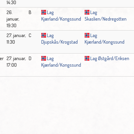
14:30
26.
B
Lag
Lag
januar,
Kjærland/Kongssund
Skaslien/Nedregotten
19:30
27. januar,
C
Lag
Lag
11:30
Djupskås/Krogstad
Kjærland/Kongssund
er
27. januar,
D
Lag
Lag Østgård/Eriksen
17:00
Kjærland/Kongssund