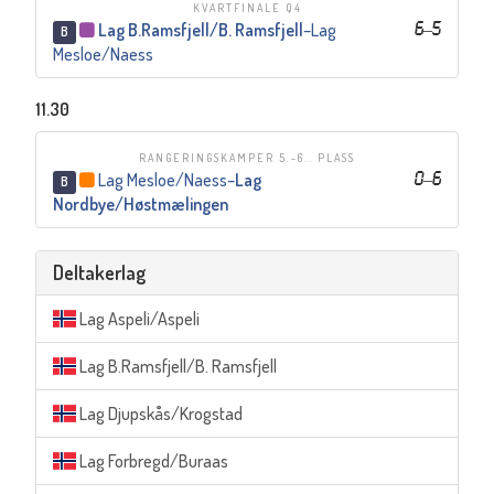
KVARTFINALE Q4
Lag B.Ramsfjell/B. Ramsfjell
–
Lag
6
–
5
B
Mesloe/Naess
11.30
RANGERINGSKAMPER 5.-6.. PLASS
Lag Mesloe/Naess
–
Lag
0
–
6
B
Nordbye/Høstmælingen
Deltakerlag
Lag Aspeli/Aspeli
Lag B.Ramsfjell/B. Ramsfjell
Lag Djupskås/Krogstad
Lag Forbregd/Buraas