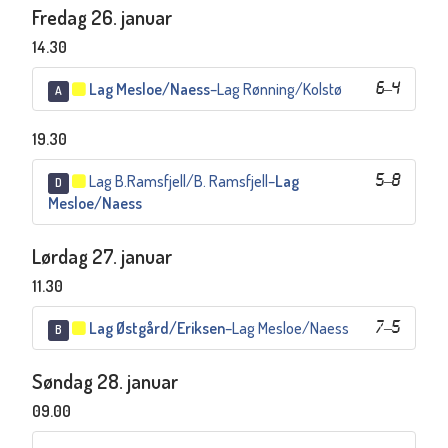
Fredag 26. januar
14.30
Lag Mesloe/Naess
–
Lag Rønning/Kolstø
6
–
4
A
19.30
Lag B.Ramsfjell/B. Ramsfjell
–
Lag
5
–
8
D
Mesloe/Naess
Lørdag 27. januar
11.30
Lag Østgård/Eriksen
–
Lag Mesloe/Naess
7
–
5
B
Søndag 28. januar
09.00