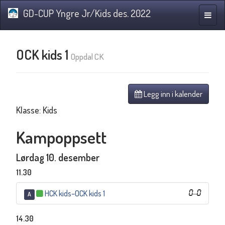
GD-CUP Yngre Jr/Kids des. 2022
Navig
OCK kids 1
Oppdal CK
Legg inn i kalender
Klasse: Kids
Kampoppsett
Lørdag 10. desember
11.30
HCK kids
–
OCK kids 1
0
–
0
A
14.30