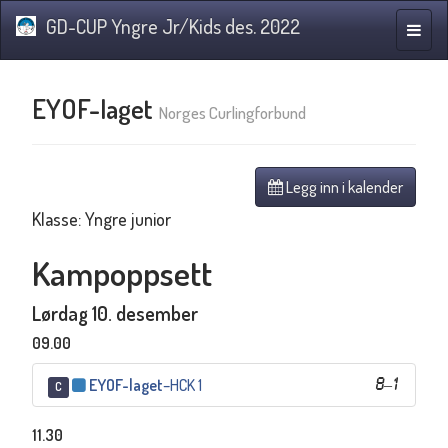
GD-CUP Yngre Jr/Kids des. 2022
Navig
EYOF-laget
Norges Curlingforbund
Legg inn i kalender
Klasse: Yngre junior
Kampoppsett
Lørdag 10. desember
09.00
EYOF-laget
–
HCK 1
8
–
1
C
11.30