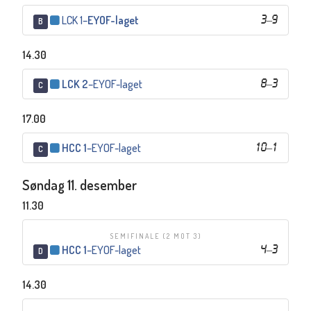
LCK 1
–
EYOF-laget
3
–
9
B
14.30
LCK 2
–
EYOF-laget
8
–
3
C
17.00
HCC 1
–
EYOF-laget
10
–
1
C
Søndag 11. desember
11.30
SEMIFINALE (2 MOT 3)
HCC 1
–
EYOF-laget
4
–
3
D
14.30