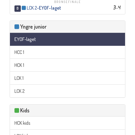
BRONSEFINALE
LCK 2
–
EYOF-laget
3
–
4
B
Yngre junior
EYOF-laget
HCC 1
HCK 1
LCK 1
LCK 2
Kids
HCK kids