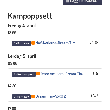
Legg inn i kalender
Kampoppsett
Fredag 4. april
18.00
NAV-Kørlerne
–
Dream Tim
0
–
12
C - Komatsu
Lørdag 5. april
09.00
Team Am-kara
–
Dream Tim
1
–
9
B - Nortransport
14.30
Dream Tim
–
ASKO 2
13
–
1
C - Komatsu
17.00