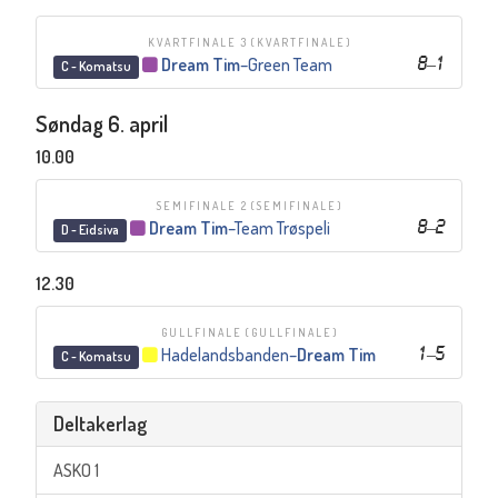
KVARTFINALE 3
(KVARTFINALE)
Dream Tim
–
Green Team
8
–
1
C - Komatsu
Søndag 6. april
10.00
SEMIFINALE 2
(SEMIFINALE)
Dream Tim
–
Team Trøspeli
8
–
2
D - Eidsiva
12.30
GULLFINALE
(GULLFINALE)
Hadelandsbanden
–
Dream Tim
1
–
5
C - Komatsu
Deltakerlag
ASKO 1