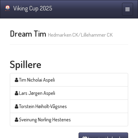
Viking Cup 2025
Navig
Dream Tim
Hedmarken CK/Lillehammer CK
Spillere
Tim Nicholai Aspeli
Lars Jørgen Aspeli
Torstein Høiholt-Vågsnes
Sveinung Norling Hestenes