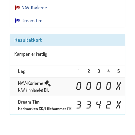
NAV-Kørlerne
Dream Tim
Resultatkort
Kampen er ferdig
Lag
1
2
3
4
5
6
NAV-Kørlerne
0
0
0
0
X
X
NAV i Innlandet BIL
Dream Tim
3
3
4
2
X
X
Hedmarken CK/Lillehammer CK