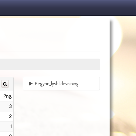
Begynn_lysbildevisning
Png.
3
2
1