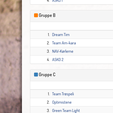
4.
ASKO 1
Gruppe B
1.
Dream Tim
2.
Team Am-kara
3.
NAV-Kørlerne
4.
ASKO 2
Gruppe C
1.
Team Trøspeli
2.
Optimistene
3.
Green Team Light