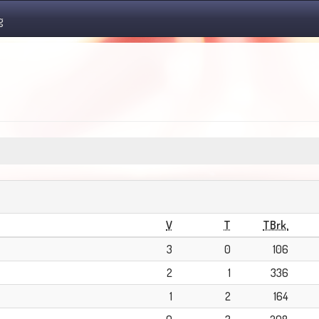
g
V
T
TBrk.
3
0
106
2
1
336
1
2
164