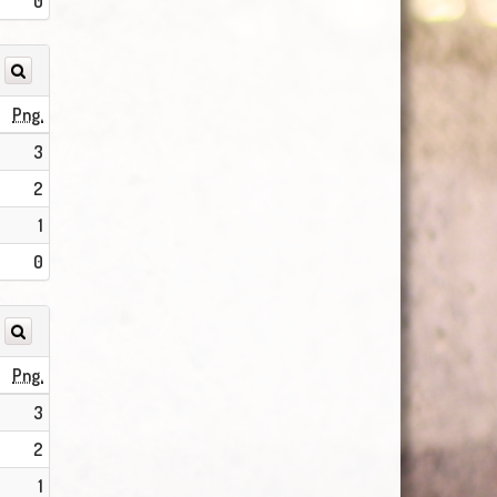
0
Png.
3
2
1
0
Png.
3
2
1