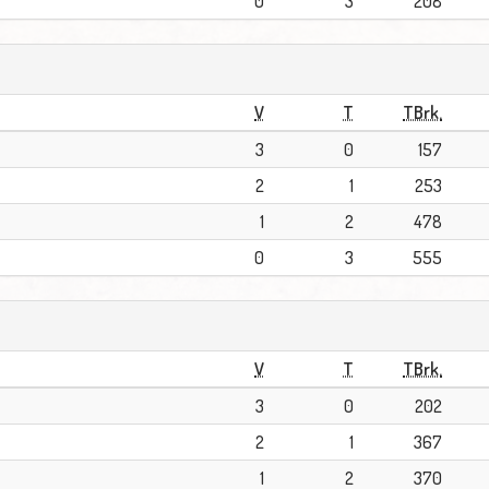
0
3
208
V
T
TBrk.
3
0
157
2
1
253
1
2
478
0
3
555
V
T
TBrk.
3
0
202
2
1
367
1
2
370