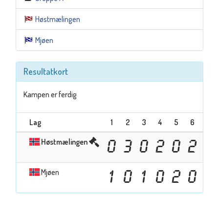
Høstmælingen
Mjøen
Resultatkort
Kampen er ferdig
Lag
1
2
3
4
5
6
7
Høstmælingen
0
3
0
2
0
2
1
Mjøen
1
0
1
0
2
0
0