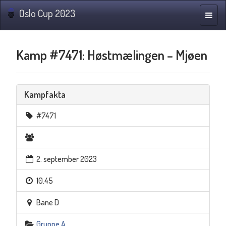
Oslo Cup 2023
Navig
Kamp #7471: Høstmælingen – Mjøen
Kampfakta
#7471
2. september 2023
10.45
Bane D
Gruppe A