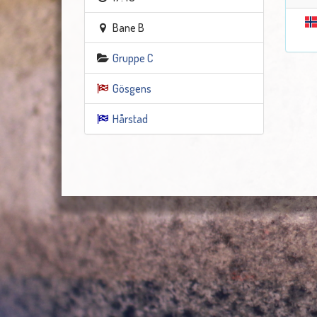
Bane B
Gruppe C
Gösgens
Hårstad