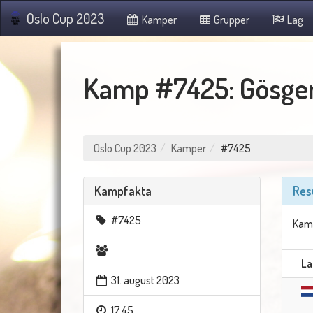
Oslo Cup 2023
Kamper
Grupper
Lag
Kamp #7425: Gösgen
Oslo Cup 2023
Kamper
#7425
Kampfakta
Res
#7425
Kamp
La
31. august 2023
17.45