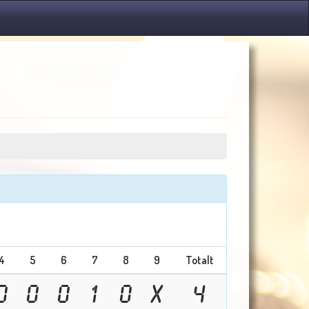
4
5
6
7
8
9
Totalt
0
0
0
1
0
X
4