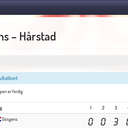
s – Hårstad
ultatkort
en er ferdig
g
1
2
3
Gösgens
0
0
3