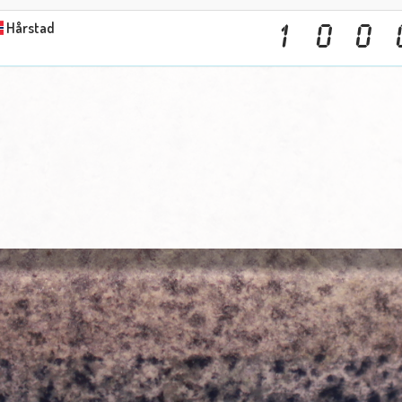
Hårstad
1
0
0