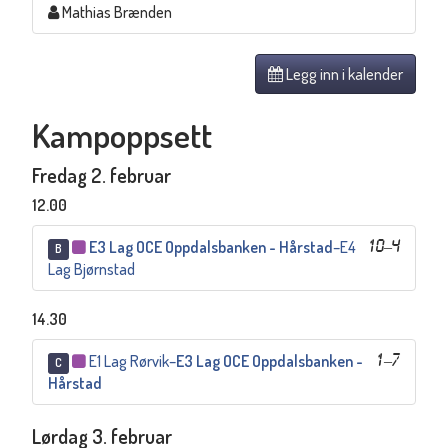
Mathias Brænden
Legg inn i kalender
Kampoppsett
Fredag 2. februar
12.00
E3 Lag OCE Oppdalsbanken - Hårstad
–
E4
10
–
4
B
Lag Bjørnstad
14.30
E1 Lag Rørvik
–
E3 Lag OCE Oppdalsbanken -
1
–
7
C
Hårstad
Lørdag 3. februar