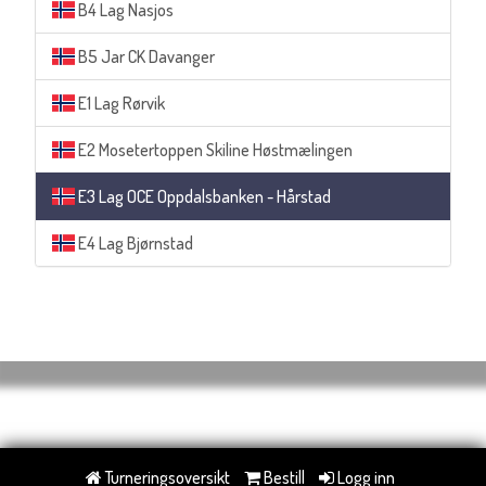
B4 Lag Nasjos
B5 Jar CK Davanger
E1 Lag Rørvik
E2 Mosetertoppen Skiline Høstmælingen
E3 Lag OCE Oppdalsbanken - Hårstad
E4 Lag Bjørnstad
Turneringsoversikt
Bestill
Logg inn