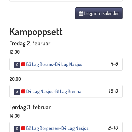
Legg inn i kalender
Kampoppsett
Fredag 2. februar
12.00
B3 Lag Buraas
–
B4 Lag Nasjos
4
–
8
C
20.00
B4 Lag Nasjos
–
B1 Lag Brenna
18
–
0
A
Lørdag 3. februar
14.30
B2 Lag Borgersen
–
B4 Lag Nasjos
2
–
10
D