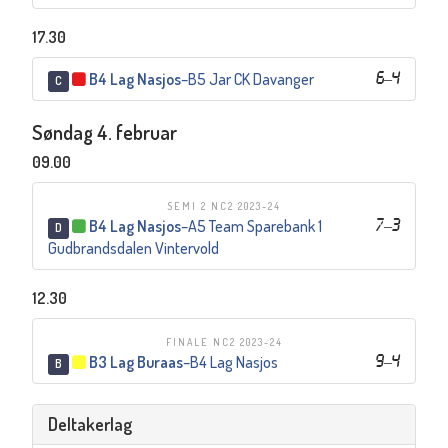
17.30
B4 Lag Nasjos
–
B5 Jar CK Davanger
6
–
4
C
Søndag 4. februar
09.00
SEMI 2 NC2 2023-24
B4 Lag Nasjos
–
A5 Team Sparebank 1
7
–
3
D
Gudbrandsdalen Vintervold
12.30
FINALE NC2 2023-24
B3 Lag Buraas
–
B4 Lag Nasjos
9
–
4
B
Deltakerlag