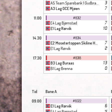
A5 Team Sparebank 1 Gudbrandsdalen Vintervold
3
A3 Lag OCE Mjøen
7
11.00
#8312
E4 Lag Bjørnstad
7
E1 Lag Rørvik
10
14.30
#8314
E2 Mosetertoppen Skiline Høstmælingen
7
E1 Lag Rørvik
2
17.30
#8318
B3 Lag Buraas
13
B1 Lag Brenna
0
Tid
Bane A
09.00
#8322
E1 Lag Rørvik
6
E4 Lag Bjørnstad
4