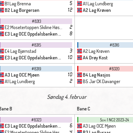
B1 Lag Brenna
A1 Lag Lundberg
5
B2 Lag Borgersen
A2 Lag Krøven
12
#8313
E2 Mosetertoppen Skiline Høstmælingen
2
E3 Lag OCE Oppdalsbanken - Hårstad
8
#8315
#8316
E4 Lag Bjørnstad
A2 Lag Krøven
3
E3 Lag OCE Oppdalsbanken - Hårstad
A4 Drøy Kost
10
#8319
#8320
A3 Lag OCE Mjøen
B4 Lag Nasjos
10
A1 Lag Lundberg
B5 Jar CK Davanger
2
Søndag 4. februar
Bane B
Bane C
#8323
Semi 1 NC2 2023-24
E3 Lag OCE Oppdalsbanken - Hårstad
A3 Lag OCE Mjøen
6
E2 Mosetertoppen Skiline Høstmælingen
B3 Lag Buraas
4