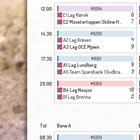
12.00
#8294
E1 Lag Rørvik
6
E2 Mosetertoppen Skiline Høstmælingen
7
14.30
#8298
A2 Lag Krøven
4
A3 Lag OCE Mjøen
9
17.30
#8301
A1 Lag Lundberg
9
A5 Team Sparebank 1 Gudbrandsdalen Vintervold
3
20.00
#8305
B4 Lag Nasjos
18
B1 Lag Brenna
0
Tid
Bane A
08.30
#8308