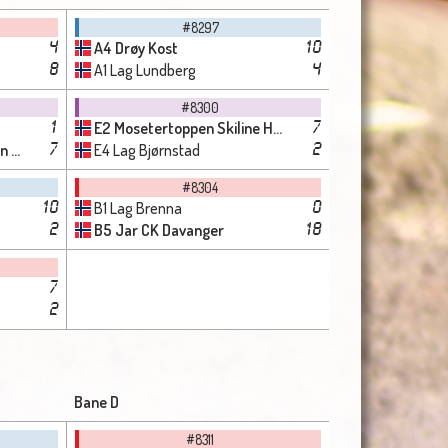
#8297
A4 Drøy Kost
4
10
A1 Lag Lundberg
8
4
#8300
E2 Mosetertoppen Skiline Høstmælingen
1
7
tad
E4 Lag Bjørnstad
7
2
#8304
B1 Lag Brenna
10
0
B5 Jar CK Davanger
2
18
7
2
Bane D
#8311