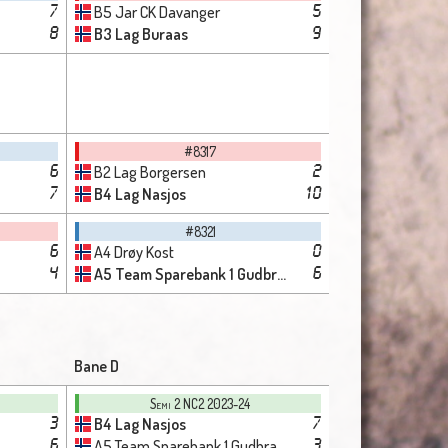
B5 Jar CK Davanger
7
5
B3 Lag Buraas
8
9
#8317
B2 Lag Borgersen
6
2
B4 Lag Nasjos
7
10
#8321
A4 Drøy Kost
6
0
A5 Team Sparebank 1 Gudbrandsdalen Vintervold
4
6
Bane D
Semi 2 NC2 2023-24
B4 Lag Nasjos
3
7
A5 Team Sparebank 1 Gudbrandsdalen Vintervold
6
3