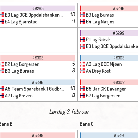
#8295
#8296
E3 Lag OCE Oppdalsbanken - Hårstad
B3 Lag Buraas
10
E4 Lag Bjørnstad
B4 Lag Nasjos
4
#8299
E1 Lag Rørvik
E3 Lag OCE Oppdalsbanken - Hårs
#8302
#8303
B2 Lag Borgersen
A3 Lag OCE Mjøen
5
B3 Lag Buraas
A4 Drøy Kost
8
#8306
#8307
A5 Team Sparebank 1 Gudbrandsdalen Vintervold
B5 Jar CK Davanger
10
A2 Lag Krøven
B2 Lag Borgersen
0
Lørdag 3. februar
Bane B
Bane C
#8309
#8310