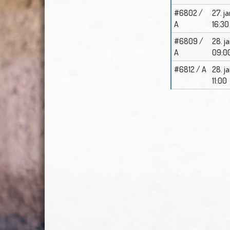
#6802 /
27. ja
A
16:30
#6809 /
28. j
A
09:0
#6812 / A
28. j
11:00