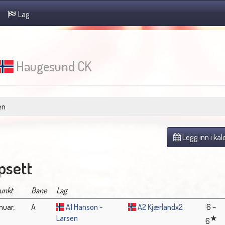
Lag
Haugesund CK
en
Legg inn i ka
sett
unkt
Bane
Lag
nuar,
A
A1 Hanson -
A2 Kjærlandx2
6 –
Larsen
6