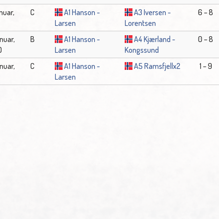
nuar,
C
A1 Hanson -
A3 Iversen -
6 – 8
Larsen
Lorentsen
anuar,
B
A1 Hanson -
A4 Kjærland -
0 – 8
0
Larsen
Kongssund
anuar,
C
A1 Hanson -
A5 Ramsfjellx2
1 – 9
Larsen