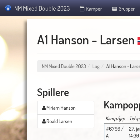
NM Mixed Double 2023
Kamper
Grupper
A1 Hanson - Larsen
NM Mixed Double 2023
Lag
A1 Hanson - Lars
Spillere
Kampopp
Miriam Hanson
Kamp/grp.
Tidsp
Roald Larsen
#6796 /
27. ja
A
14:30