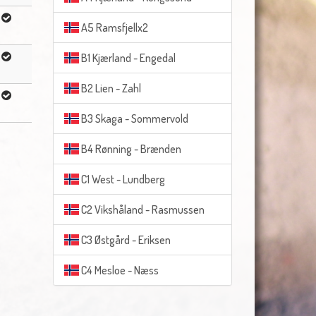
A5 Ramsfjellx2
B1 Kjærland - Engedal
B2 Lien - Zahl
B3 Skaga - Sommervold
B4 Rønning - Brænden
C1 West - Lundberg
C2 Vikshåland - Rasmussen
C3 Østgård - Eriksen
C4 Mesloe - Næss