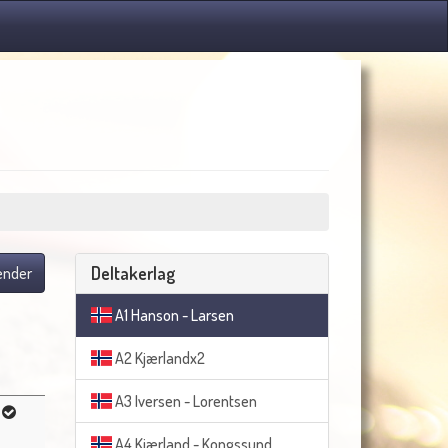
Deltakerlag
lender
A1 Hanson - Larsen
A2 Kjærlandx2
A3 Iversen - Lorentsen
A4 Kjærland - Kongssund