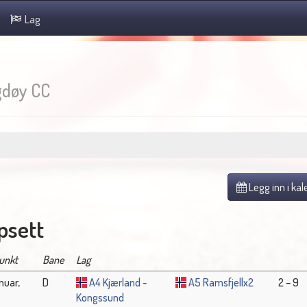
Lag
døy CC
Legg inn i ka
sett
unkt
Bane
Lag
nuar,
D
A4 Kjærland -
A5 Ramsfjellx2
2 – 9
Kongssund