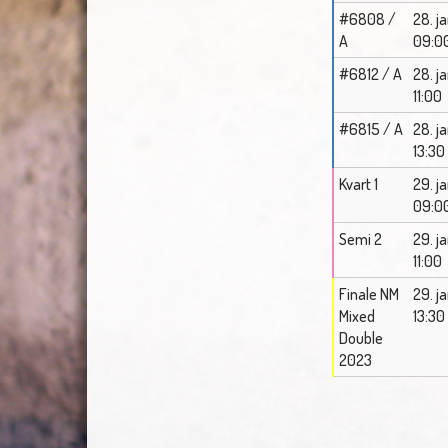
#6808 /
28. j
A
09:0
#6812 / A
28. j
11:00
#6815 / A
28. j
13:30
Kvart 1
29. j
09:0
Semi 2
29. j
11:00
Finale NM
29. j
Mixed
13:30
Double
2023