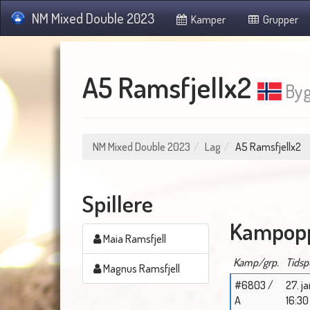
NM Mixed Double 2023
Kamper
Grupper
A5 Ramsfjellx2
Byg
NM Mixed Double 2023
Lag
A5 Ramsfjellx2
Spillere
Kampopp
Maia Ramsfjell
Kamp/grp.
Tidsp
Magnus Ramsfjell
#6803 /
27. ja
A
16:30