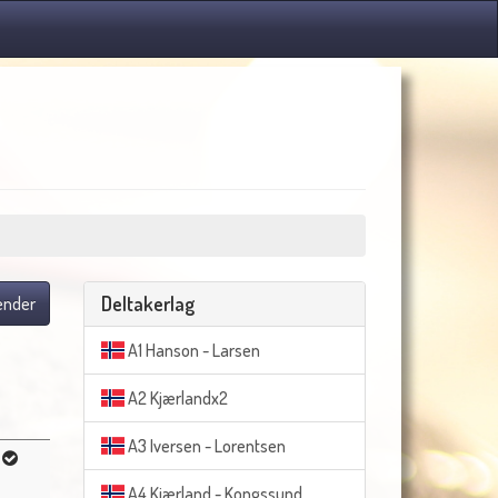
Deltakerlag
lender
A1 Hanson - Larsen
A2 Kjærlandx2
A3 Iversen - Lorentsen
A4 Kjærland - Kongssund