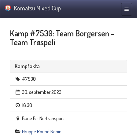
Komatsu Mixed Cup
Navig
Kamp #7530: Team Borgersen –
Team Trøspeli
Kampfakta
#7530
30. september 2023
16.30
Bane B - Nortransport
Gruppe Round Robin