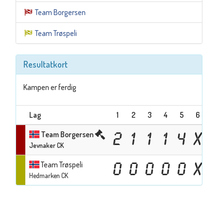
Team Borgersen
Team Trøspeli
Resultatkort
Kampen er ferdig
Lag
1
2
3
4
5
6
7
Team Borgersen
2
1
1
1
4
X
Jevnaker CK
Team Trøspeli
0
0
0
0
0
X
Hedmarken CK