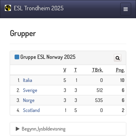
ESL Trondheim 2025
Navig
Grupper
Gruppe ESL Norway 2025
V
T
TBrk.
Png.
1.
Italia
5
1
0
10
2.
Sverige
3
3
512
6
3.
Norge
3
3
535
6
4.
Scotland
1
5
0
2
Begynn_lysbildevisning