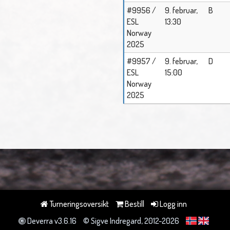
#9956 /
9. februar,
B
ESL
13:30
Norway
2025
#9957 /
9. februar,
D
ESL
15:00
Norway
2025
Turneringsoversikt
Bestill
Logg inn
Deverra v3.6.16
© Sigve Indregard, 2012-2026