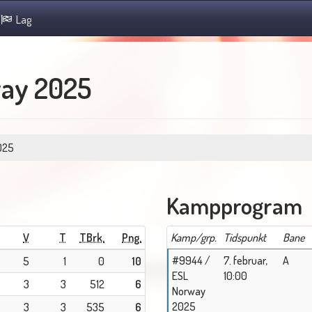
Lag
ay 2025
025
Kampprogram
V
T
TBrk.
Png.
Kamp/grp.
Tidspunkt
Bane
#9944 /
7. februar,
A
5
1
0
10
ESL
10:00
3
3
512
6
Norway
2025
3
3
535
6