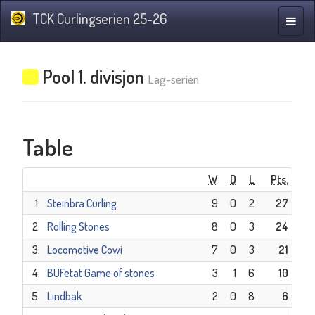
TCK Curlingserien 25-26
Toggle
naviga
Pool 1. divisjon
Lag-serien
Table
W
D
L
Pts.
1.
Steinbra Curling
9
0
2
27
2.
Rolling Stones
8
0
3
24
3.
Locomotive Cowi
7
0
3
21
4.
BUFetat Game of stones
3
1
6
10
5.
Lindbak
2
0
8
6