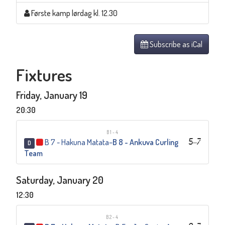
Første kamp lørdag kl. 12.30
Subscribe as iCal
Fixtures
Friday, January 19
20:30
B1-4
B 7 - Hakuna Matata
–
B 8 - Ankuva Curling
5
–
7
D
Team
Saturday, January 20
12:30
B2-4