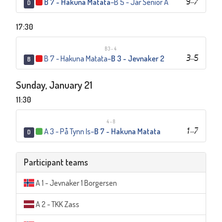
B 7 - Hakuna Matata
–
B 5 - Jar Senior A
9
–
7
D
17:30
B3-4
B 7 - Hakuna Matata
–
B 3 - Jevnaker 2
3
–
5
B
Sunday, January 21
11:30
4-8
A 3 - På Tynn Is
–
B 7 - Hakuna Matata
1
–
7
D
Participant teams
A 1 - Jevnaker 1 Borgersen
A 2 - TKK Zass