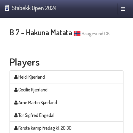
Stabekk Open 2024
Toggle
naviga
B 7 - Hakuna Matata
Haugesund CK
Players
Heidi Kjærland
Cecilie Kjærland
Arne Martin Kjærland
Tor Sigfred Engedal
Første kamp fredag kl. 20.30