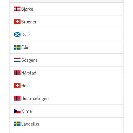
Bjørke
Brunner
Craik
Edin
Gösgens
Hårstad
Hösli
Høstmælingen
Klima
Landelius