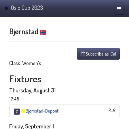
Oslo Cup 2023
Toggle
naviga
Bjørnstad
Subscribe as iCal
Class: Women's
Fixtures
Thursday, August 31
17:45
Bjørnstad
–
Dupont
3
–
8
C
Friday, September 1