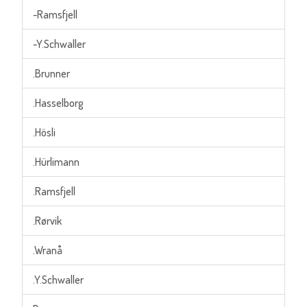
-Ramsfjell
-Y.Schwaller
.Brunner
.Hasselborg
.Hösli
.Hürlimann
.Ramsfjell
.Rørvik
.Wranå
.Y.Schwaller