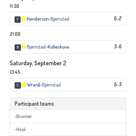
11:30
Henderson
–
Bjørnstad
6
–
2
F
21:00
Bjørnstad
–
Kubeskova
3
–
6
B
Saturday, September 2
13:45
Wranå
–
Bjørnstad
6
–
3
C
Participant teams
-Brunner
-Hösli