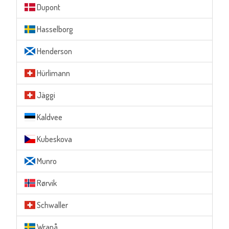
Dupont
Hasselborg
Henderson
Hürlimann
Jäggi
Kaldvee
Kubeskova
Munro
Rørvik
Schwaller
Wranå