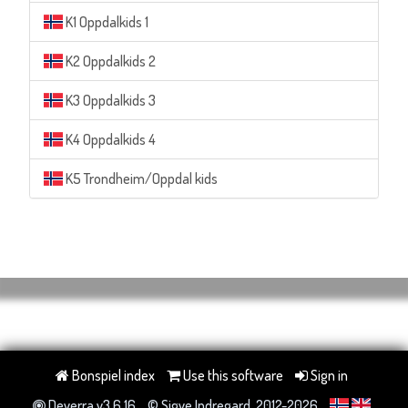
K1 Oppdalkids 1
K2 Oppdalkids 2
K3 Oppdalkids 3
K4 Oppdalkids 4
K5 Trondheim/Oppdal kids
Bonspiel index
Use this software
Sign in
Deverra v3.6.16
© Sigve Indregard, 2012-2026