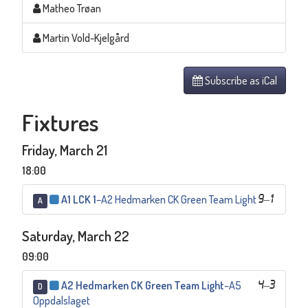
Matheo Trøan
Martin Vold-Kjelgård
Subscribe as iCal
Fixtures
Friday, March 21
18:00
A1 LCK 1
–
A2 Hedmarken CK Green Team Light
9
–
1
A
Saturday, March 22
09:00
A2 Hedmarken CK Green Team Light
–
A5
4
–
3
D
Oppdalslaget