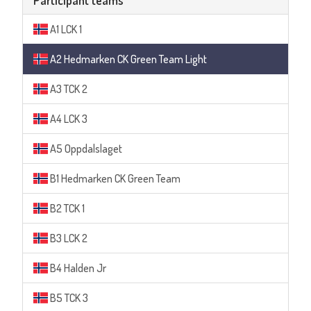
Participant teams
A1 LCK 1
A2 Hedmarken CK Green Team Light
A3 TCK 2
A4 LCK 3
A5 Oppdalslaget
B1 Hedmarken CK Green Team
B2 TCK 1
B3 LCK 2
B4 Halden Jr
B5 TCK 3