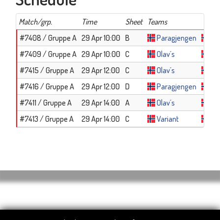
Match/grp.
Time
Sheet
Teams
#7408 / Gruppe A
29 Apr 10:00
B
Paragjengen
Te
#7409 / Gruppe A
29 Apr 10:00
C
Olav´s
Va
#7415 / Gruppe A
29 Apr 12:00
C
Olav´s
Te
#7416 / Gruppe A
29 Apr 12:00
D
Paragjengen
Va
#7411 / Gruppe A
29 Apr 14:00
A
Olav´s
Pa
#7413 / Gruppe A
29 Apr 14:00
C
Variant
Te