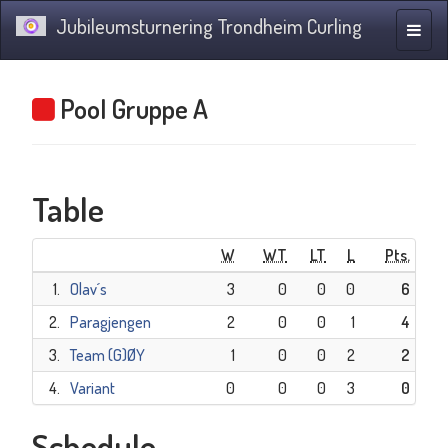
Jubileumsturnering Trondheim Curling
Toggle
naviga
Pool Gruppe A
Table
W
WT
LT
L
Pts.
1.
Olav´s
3
0
0
0
6
2.
Paragjengen
2
0
0
1
4
3.
Team (G)ØY
1
0
0
2
2
4.
Variant
0
0
0
3
0
Schedule