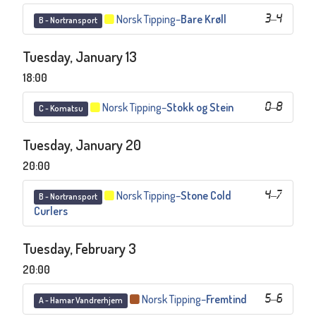
Norsk Tipping
–
Bare Krøll
3
–
4
B - Nortransport
Tuesday, January 13
18:00
Norsk Tipping
–
Stokk og Stein
0
–
8
C - Komatsu
Tuesday, January 20
20:00
Norsk Tipping
–
Stone Cold
4
–
7
B - Nortransport
Curlers
Tuesday, February 3
20:00
Norsk Tipping
–
Fremtind
5
–
6
A - Hamar Vandrerhjem