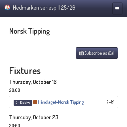
Hedmarken seriespill 25/26
Toggle
naviga
Norsk Tipping
Subscribe as iCal
Fixtures
Thursday, October 16
20:00
Håndlaget
–
Norsk Tipping
1
–
8
D - Eidsiva
Thursday, October 23
20:00