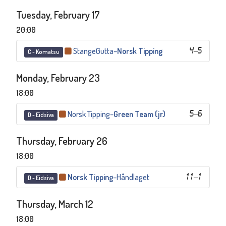
Tuesday, February 17
20:00
StangeGutta
–
Norsk Tipping
4
–
5
C - Komatsu
Monday, February 23
18:00
Norsk Tipping
–
Green Team (jr)
5
–
6
D - Eidsiva
Thursday, February 26
18:00
Norsk Tipping
–
Håndlaget
11
–
1
D - Eidsiva
Thursday, March 12
18:00