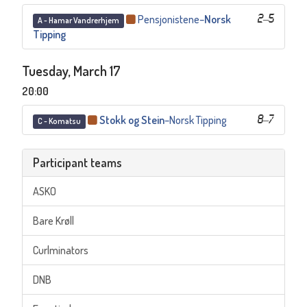
Pensjonistene
–
Norsk
2
–
5
A - Hamar Vandrerhjem
Tipping
Tuesday, March 17
20:00
Stokk og Stein
–
Norsk Tipping
8
–
7
C - Komatsu
Participant teams
ASKO
Bare Krøll
Curlminators
DNB