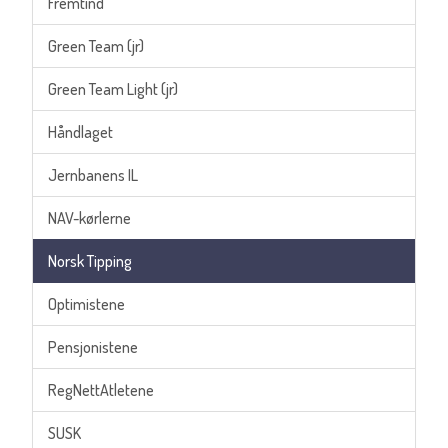
Fremtind
Green Team (jr)
Green Team Light (jr)
Håndlaget
Jernbanens IL
NAV-kørlerne
Norsk Tipping
Optimistene
Pensjonistene
RegNettAtletene
SUSK