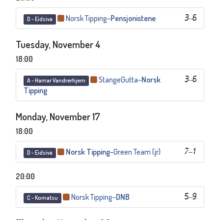
Norsk Tipping
–
Pensjonistene
3
–
6
D - Eidsiva
Tuesday, November 4
18:00
StangeGutta
–
Norsk
3
–
6
A - Hamar Vandrerhjem
Tipping
Monday, November 17
18:00
Norsk Tipping
–
Green Team (jr)
7
–
1
D - Eidsiva
20:00
Norsk Tipping
–
DNB
5
–
9
C - Komatsu