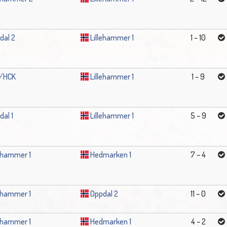
dal 2
Lillehammer 1
1 – 10
/HCK
Lillehammer 1
1 – 9
dal 1
Lillehammer 1
5 – 9
lehammer 1
Hedmarken 1
7 – 4
lehammer 1
Oppdal 2
11 – 0
lehammer 1
Hedmarken 1
4 – 2