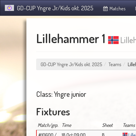
GD-CUP Yngre Jr/Kids okt. 2025
Matches
Lillehammer 1
Lille
GD-CUP Yngre Jr/Kids okt. 2025
Teams
Lill
Class: Yngre junior
Fixtures
Match/grp.
Time
Sheet
Teams
#10600 /
18 Oct 09:00
B
Lil