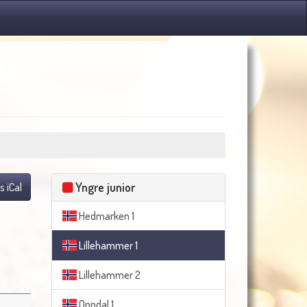
Yngre junior
s iCal
Hedmarken 1
Lillehammer 1
Lillehammer 2
Oppdal 1