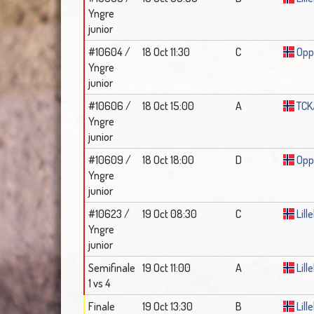
Yngre
junior
#10604 /
18 Oct 11:30
C
Opp
Yngre
junior
#10606 /
18 Oct 15:00
A
TCK
Yngre
junior
#10609 /
18 Oct 18:00
D
Opp
Yngre
junior
#10623 /
19 Oct 08:30
C
Lil
Yngre
junior
Semifinale
19 Oct 11:00
A
Lil
1 vs 4
Finale
19 Oct 13:30
B
Lil