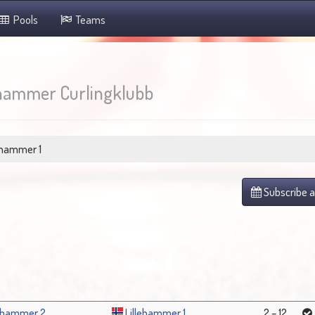
Pools
Teams
hammer Curlingklubb
ehammer 1
Subscribe a
lehammer 2
Lillehammer 1
2 – 12