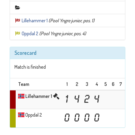
Lillehammer 1
(Pool Yngre junior, pos. 1)
Oppdal 2
(Pool Yngre junior, pos. 4)
Scorecard
Match is finished
Team
1
2
3
4
5
6
7
Su
Lillehammer 1
1
4
2
4
1
Oppdal 2
0
0
0
0
0