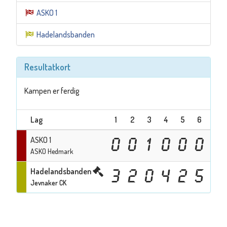
ASKO 1
Hadelandsbanden
Resultatkort
Kampen er ferdig
Lag
1
2
3
4
5
6
7
ASKO 1
0
0
1
0
0
0
ASKO Hedmark
Hadelandsbanden
3
2
0
4
2
5
Jevnaker CK