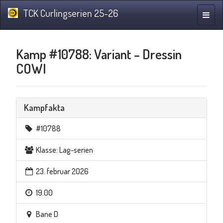
TCK Curlingserien 25-26
Navig
Kamp #10788: Variant – Dressin
COWI
Kampfakta
#10788
Klasse: Lag-serien
23. februar 2026
19.00
Bane D