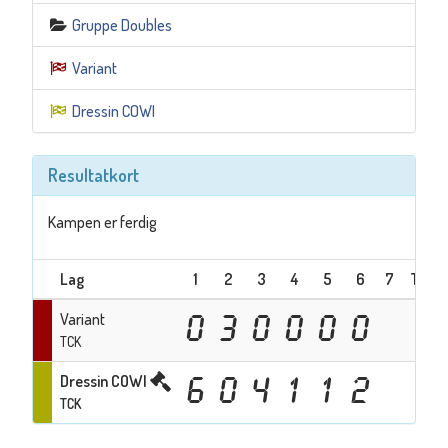
Gruppe Doubles
Variant
Dressin COWI
Resultatkort
Kampen er ferdig
Lag
1
2
3
4
5
6
7
Total
Variant
0
3
0
0
0
0
3
TCK
Dressin COWI
6
0
4
1
1
2
14
TCK