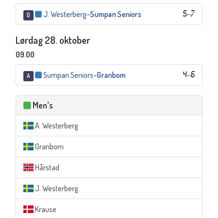
J. Westerberg
–
Sumpan Seniors
5
–
7
D
Lørdag 28. oktober
09.00
Sumpan Seniors
–
Granbom
4
–
6
A
Men's
A. Westerberg
Granbom
Hårstad
J. Westerberg
Krause