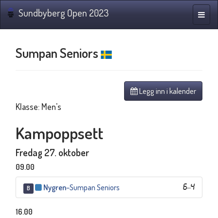
Sundbyberg Open 2023
Navig
Sumpan Seniors
Legg inn i kalender
Klasse: Men's
Kampoppsett
Fredag 27. oktober
09.00
Nygren
–
Sumpan Seniors
6
–
4
B
16.00