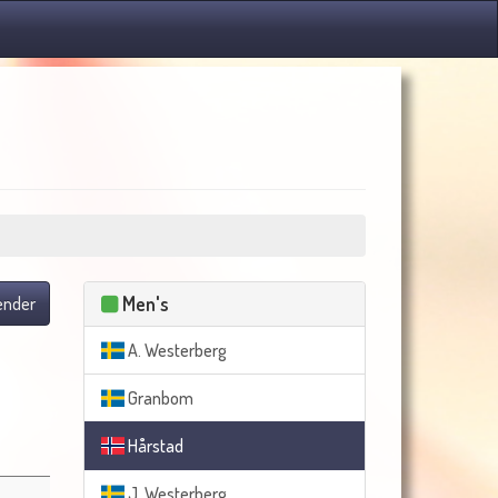
Men's
lender
A. Westerberg
Granbom
Hårstad
J. Westerberg