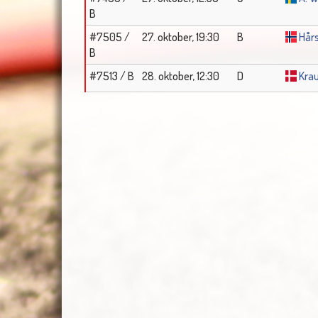
B
#7505 /
27. oktober, 19:30
B
Hår
B
#7513 / B
28. oktober, 12:30
D
Kra