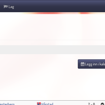
Lag
Legg inn i ka
Westerberg
Hårstad
2 – 8