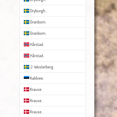
Dryburgh...
Granbom.
Granbom..
Hårstad.
Hårstad..
J. Westerberg.
Kaldvee.
Krause.
Krause..
Krause...