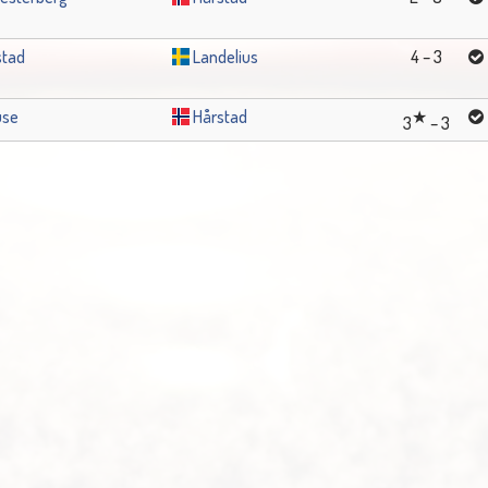
stad
Landelius
4 – 3
use
Hårstad
3
– 3