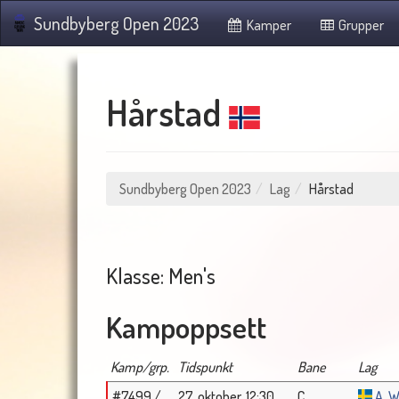
Sundbyberg Open 2023
Kamper
Grupper
Hårstad
Sundbyberg Open 2023
Lag
Hårstad
Klasse: Men's
Kampoppsett
Kamp/grp.
Tidspunkt
Bane
Lag
#7499 /
27. oktober, 12:30
C
A. 