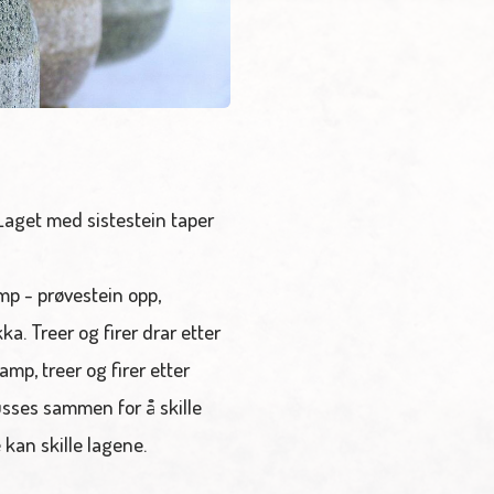
Laget med sistestein taper
mp - prøvestein opp,
a. Treer og firer drar etter
mp, treer og firer etter
sses sammen for å skille
 kan skille lagene.