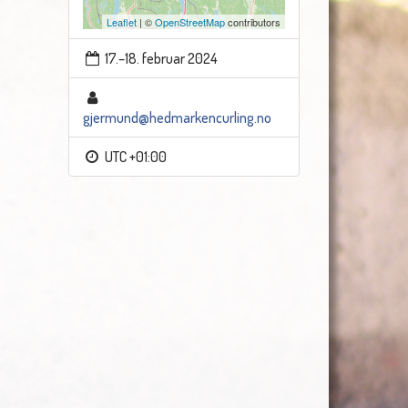
Leaflet
| ©
OpenStreetMap
contributors
17.–18. februar 2024
gjermund@hedmarkencurling.no
UTC +01:00