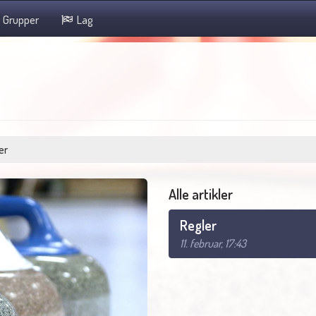
Grupper
Lag
er
Alle artikler
Regler
11. februar, 17:43