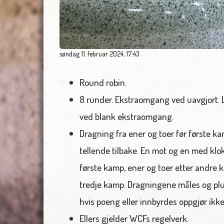
søndag 11. februar 2024, 17:43
Round robin.
8 runder. Ekstraomgang ved uavgjort. 
ved blank ekstraomgang.
Dragning fra ener og toer før første ka
tellende tilbake. En mot og en med klokk
første kamp, ener og toer etter andre ka
tredje kamp. Dragningene måles og plu
hvis poeng eller innbyrdes oppgjør ikke
Ellers gjelder WCFs regelverk.