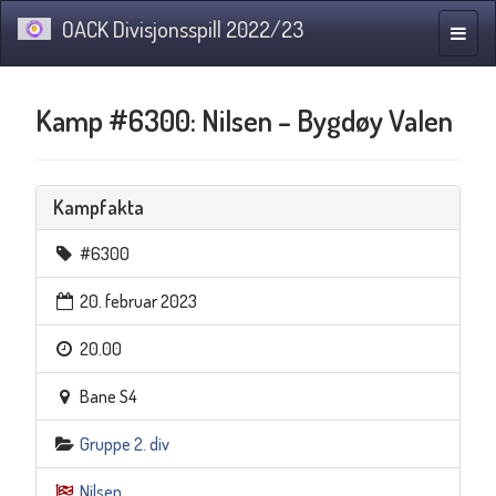
OACK Divisjonsspill 2022/23
Navig
Kamp #6300: Nilsen – Bygdøy Valen
Kampfakta
#6300
20. februar 2023
20.00
Bane S4
Gruppe 2. div
Nilsen