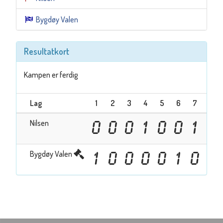
Bygdøy Valen
Resultatkort
Kampen er ferdig
Lag
1
2
3
4
5
6
7
8
Nilsen
0
0
0
1
0
0
1
Bygdøy Valen
1
0
0
0
0
1
0