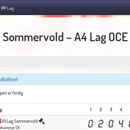
Lag
 Sommervold – A4 Lag OCE
ultatkort
en er ferdig
g
1
2
3
4
A1 Lag Sommervold
0
2
0
4
llehammer CK