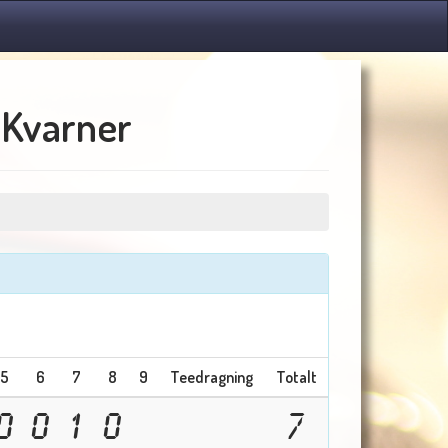
 Kvarner
5
6
7
8
9
Teedragning
Totalt
0
0
1
0
7