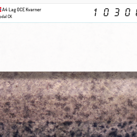
A4 Lag OCE Kvarner
1
0
3
0
pdal CK