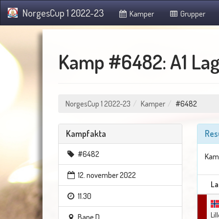
NorgesCup 1 2022-23
Kamper
Grupper
Kamp #6482: A1 Lag
NorgesCup 1 2022-23
Kamper
#6482
Kampfakta
Res
#6482
Kamp
12. november 2022
La
11.30
Li
Bane D