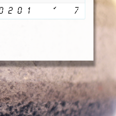
✔
0
2
0
1
7