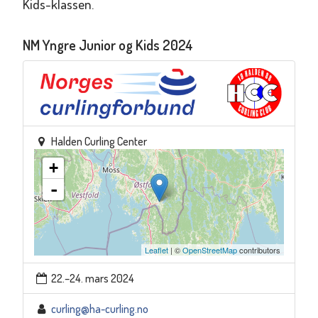
Kids-klassen.
NM Yngre Junior og Kids 2024
Halden Curling Center
+
-
Leaflet
| ©
OpenStreetMap
contributors
22.–24. mars 2024
curling@ha-curling.no