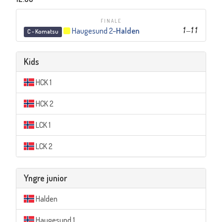
FINALE
Haugesund 2
–
Halden
1
–
11
C - Komatsu
Kids
HCK 1
HCK 2
LCK 1
LCK 2
Yngre junior
Halden
Haugesund 1