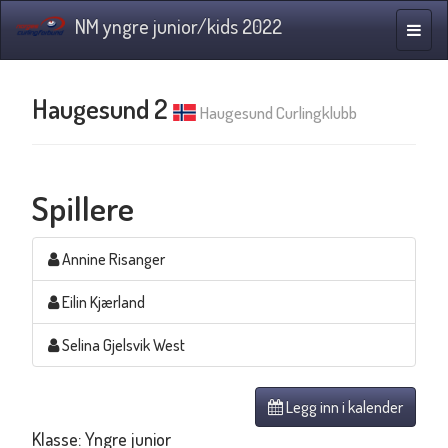
NM yngre junior/kids 2022
Navig
Haugesund 2
Haugesund Curlingklubb
Spillere
Annine Risanger
Eilin Kjærland
Selina Gjelsvik West
Legg inn i kalender
Klasse: Yngre junior