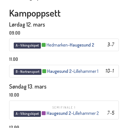
Kampoppsett
Lørdag 12. mars
09.00
Hedmarken
–
Haugesund 2
3
–
7
A - Vikingskipet
11.00
Haugesund 2
–
Lillehammer 1
10
–
1
B - Nortransport
Søndag 13. mars
10.00
SEMIFINALE 1
Haugesund 2
–
Lillehammer 2
7
–
5
A - Vikingskipet
12.00