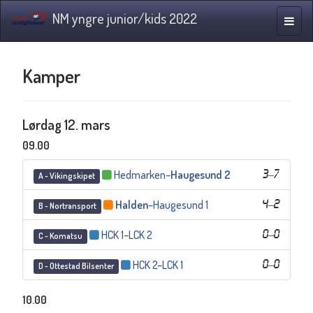
NM yngre junior/kids 2022
Navig
Kamper
Lørdag 12. mars
09.00
Hedmarken
–
Haugesund 2
3
–
7
A - Vikingskipet
Halden
–
Haugesund 1
4
–
2
B - Nortransport
HCK 1
–
LCK 2
0
–
0
C - Komatsu
HCK 2
–
LCK 1
0
–
0
D - Ottestad Bilsenter
10.00