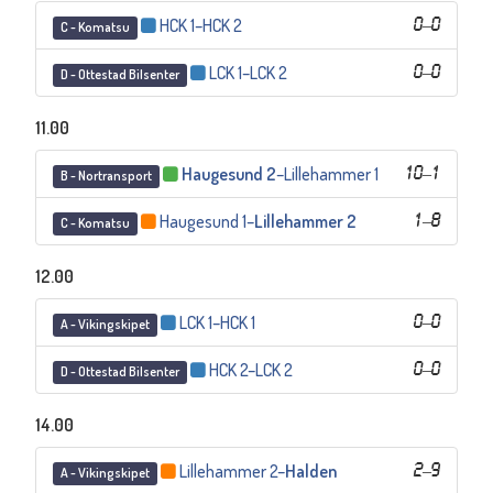
HCK 1
–
HCK 2
0
–
0
C - Komatsu
LCK 1
–
LCK 2
0
–
0
D - Ottestad Bilsenter
11.00
Haugesund 2
–
Lillehammer 1
10
–
1
B - Nortransport
Haugesund 1
–
Lillehammer 2
1
–
8
C - Komatsu
12.00
LCK 1
–
HCK 1
0
–
0
A - Vikingskipet
HCK 2
–
LCK 2
0
–
0
D - Ottestad Bilsenter
14.00
Lillehammer 2
–
Halden
2
–
9
A - Vikingskipet