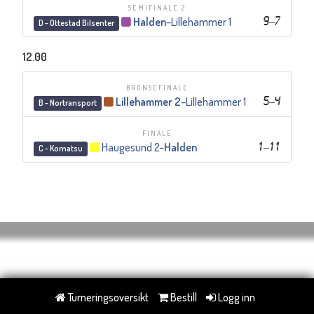
SEMIFINALE 2
Halden
–
Lillehammer 1
9
–
7
D - Ottestad Bilsenter
12.00
BRONSEFINALE
Lillehammer 2
–
Lillehammer 1
5
–
4
B - Nortransport
FINALE
Haugesund 2
–
Halden
1
–
11
C - Komatsu
Turneringsoversikt
Bestill
Logg inn