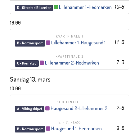
Lillehammer 1
–
Hedmarken
10
–
8
D - Ottestad Bilsenter
16.00
KVARTFINALE 1
Lillehammer 1
–
Haugesund 1
11
–
0
B - Nortransport
KVARTFINALE 2
Lillehammer 2
–
Hedmarken
7
–
3
C - Komatsu
Søndag 13. mars
10.00
SEMIFINALE 1
Haugesund 2
–
Lillehammer 2
7
–
5
A - Vikingskipet
5. - 6. PLASS
Haugesund 1
–
Hedmarken
9
–
6
B - Nortransport