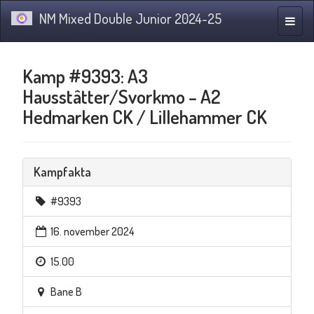
NM Mixed Double Junior 2024-25
Navig
Kamp #9393: A3
Hausstâtter/Svorkmo – A2
Hedmarken CK / Lillehammer CK
Kampfakta
#9393
16. november 2024
15.00
Bane B