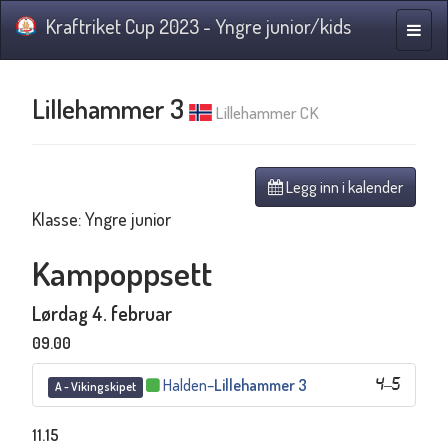
Kraftriket Cup 2023 - Yngre junior/kids
Navig
Lillehammer 3
Lillehammer CK
Legg inn i kalender
Klasse: Yngre junior
Kampoppsett
Lørdag 4. februar
09.00
Halden
–
Lillehammer 3
4
–
5
A - Vikingskipet
11.15