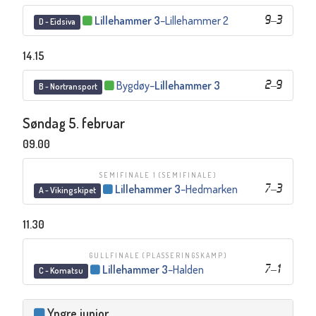
Lillehammer 3
–
Lillehammer 2
9
–
3
D - Eidsiva
14.15
Bygdøy
–
Lillehammer 3
2
–
9
B - Nortransport
Søndag 5. februar
09.00
SEMIFINALE 1
(SEMIFINALE)
Lillehammer 3
–
Hedmarken
7
–
3
A - Vikingskipet
11.30
GULLFINALE
(PLASSERINGSKAMP)
Lillehammer 3
–
Halden
7
–
1
C - Komatsu
Yngre junior