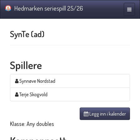
Hedmarken seriespill 25/26
Navig
SynTe (ad)
Spillere
Synnøve Nordstad
Terje Skogvold
Legg inn i kalender
Klasse: Any doubles