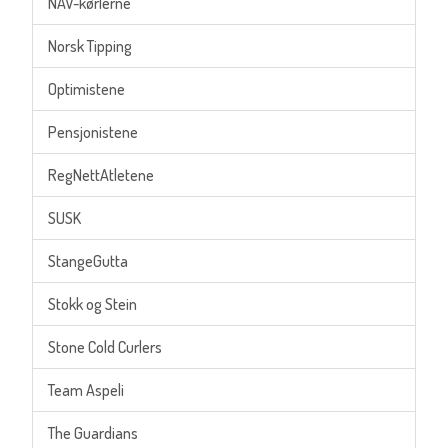
NAV-kørlerne
Norsk Tipping
Optimistene
Pensjonistene
RegNettAtletene
SUSK
StangeGutta
Stokk og Stein
Stone Cold Curlers
Team Aspeli
The Guardians