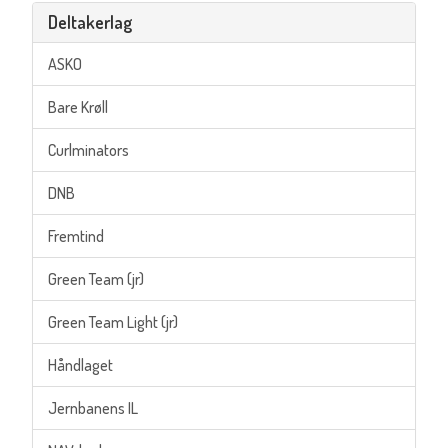
Deltakerlag
ASKO
Bare Krøll
Curlminators
DNB
Fremtind
Green Team (jr)
Green Team Light (jr)
Håndlaget
Jernbanens IL