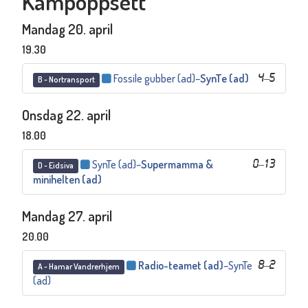
Kampoppsett
Mandag 20. april
19.30
Fossile gubber (ad)
–
SynTe (ad)
4
–
5
B - Nortransport
Onsdag 22. april
18.00
SynTe (ad)
–
Supermamma &
0
–
13
D - Eidsiva
minihelten (ad)
Mandag 27. april
20.00
Radio-teamet (ad)
–
SynTe
8
–
2
A - Hamar Vandrerhjem
(ad)