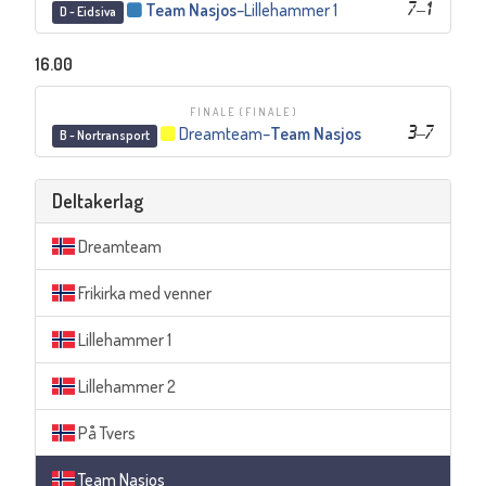
Team Nasjos
–
Lillehammer 1
7
–
1
D - Eidsiva
16.00
FINALE
(FINALE)
Dreamteam
–
Team Nasjos
3
–
7
B - Nortransport
Deltakerlag
Dreamteam
Frikirka med venner
Lillehammer 1
Lillehammer 2
På Tvers
Team Nasjos