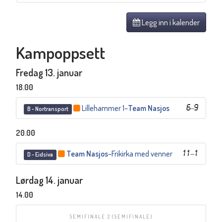
Legg inn i kalender
Kampoppsett
Fredag 13. januar
18.00
Lillehammer 1
–
Team Nasjos
6
–
9
B - Nortransport
20.00
Team Nasjos
–
Frikirka med venner
11
–
1
D - Eidsiva
Lørdag 14. januar
14.00
SEMIFINALE 2
(SEMIFINALE)