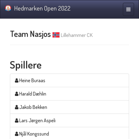
Hedmarken Open 2022
Navig
Team Nasjos
Lillehammer CK
Spillere
Heine Buraas
Harald Dæhlin
Jakob Bekken
Lars Jørgen Aspeli
Njål Kongssund