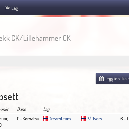
Lag
ekk CK/Lillehammer CK
Legg inn i ka
sett
punkt
Bane
Lag
anuar,
C - Komatsu
Dreamteam
På Tvers
6 – 1
0