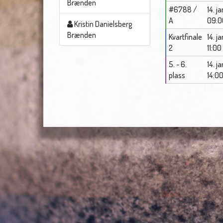
Brænden
#6788 /
14. j
A
09:0
Kristin Danielsberg
Brænden
Kvartfinale
14. j
2
11:00
5. - 6.
14. j
plass
14:0