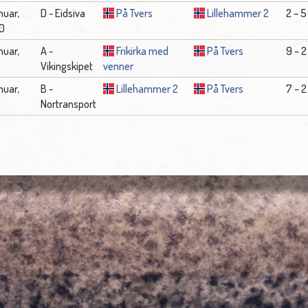
anuar,
D - Eidsiva
På Tvers
Lillehammer 2
2 – 5
0
anuar,
A -
Frikirka med
På Tvers
9 – 2
Vikingskipet
venner
anuar,
B -
Lillehammer 2
På Tvers
7 – 2
0
Nortransport