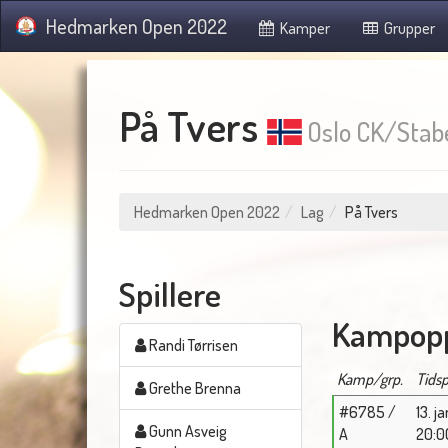
Hedmarken Open 2022
Kamper
Grupper
På Tvers
Oslo CK/Stab
Hedmarken Open 2022
Lag
På Tvers
Spillere
Kampopp
Randi Tørrisen
Kamp/grp.
Tids
Grethe Brenna
#6785 /
13. j
Gunn Asveig
A
20:0