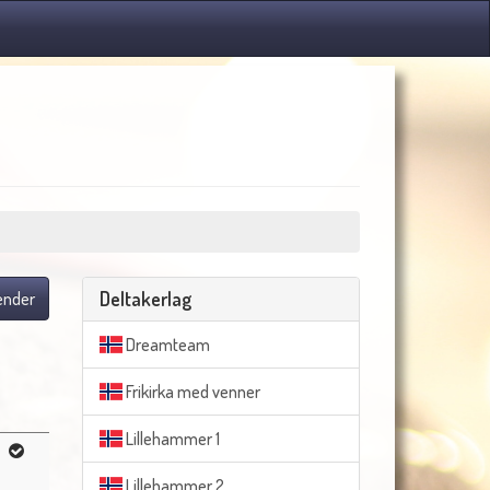
Deltakerlag
lender
Dreamteam
Frikirka med venner
Lillehammer 1
Lillehammer 2